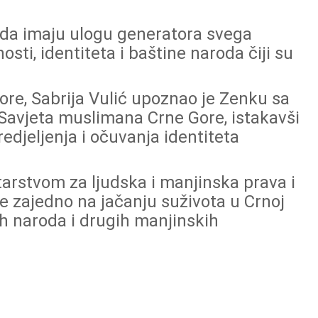
a da imaju ulogu generatora svega
osti, identiteta i baštine naroda čiji su
re, Sabrija Vulić upoznao je Zenku sa
Savjeta muslimana Crne Gore, istakavši
edjeljenja i očuvanja identiteta
arstvom za ljudska i manjinska prava i
de zajedno na jačanju suživota u Crnoj
kih naroda i drugih manjinskih