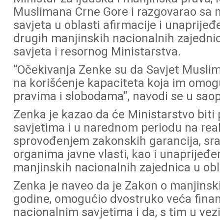
Muslimana Crne Gore i razgovarao sa 
savjeta u oblasti afirmacije i unaprije
drugih manjinskih nacionalnih zajedni
savjeta i resornog Ministarstva.
“Očekivanja Zenke su da Savjet Musli
na korišćenje kapaciteta koja im omog
pravima i slobodama”, navodi se u sao
Zenka je kazao da će Ministarstvo bit
savjetima i u narednom periodu na reali
sprovođenjem zakonskih garancija, sra
organima javne vlasti, kao i unaprijeđe
manjinskih nacionalnih zajednica u ob
Zenka je naveo da je Zakon o manjinsk
godine, omogućio dvostruko veća finan
nacionalnim savjetima i da, s tim u vez