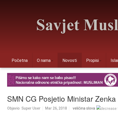
Početna
O nama
Novosti
Propisi
Isl
SMN CG Posjetio Ministar Zenka
Objavio
Super User
Mar 26, 2018
veličina slova