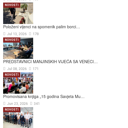
NOVOSTI
Položeni vijenci na spomenik palim borci…
Jul 13, 2026
178
NOVOSTI
PREDSTAVNICI MANJINSKIH VIJEĆA SA VENECI…
Jul 08, 2026
171
NOVOSTI
Promovisana knjiga „15 godina Savjeta Mu…
Jun 23, 2026
341
NOVOSTI