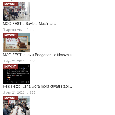
NOVOSTI
MOD FEST u Savjetu Muslimana
Apr 30, 2026
356
NOVOSTI
MOD FEST 2026 u Podgorici: 12 filmova iz…
Apr 23, 2026
306
NOVOSTI
Reis Fejzić: Crna Gora mora čuvati stabi…
Apr 21, 2026
325
NOVOSTI