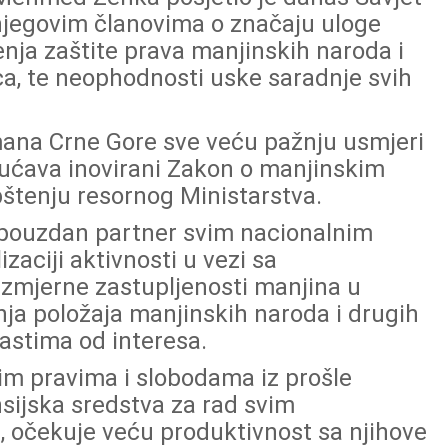
njegovim članovima o značaju uloge
đenja zaštite prava manjinskih naroda i
ca, te neophodnosti uske saradnje svih
mana Crne Gore sve veću pažnju usmjeri
ućava inovirani Zakon o manjinskim
pštenju resornog Ministarstva.
i pouzdan partner svim nacionalnim
zaciji aktivnosti u vezi sa
zmjerne zastupljenosti manjina u
nja položaja manjinskih naroda i drugih
lastima od interesa.
im pravima i slobodama iz prošle
sijska sredstva za rad svim
i, očekuje veću produktivnost sa njihove