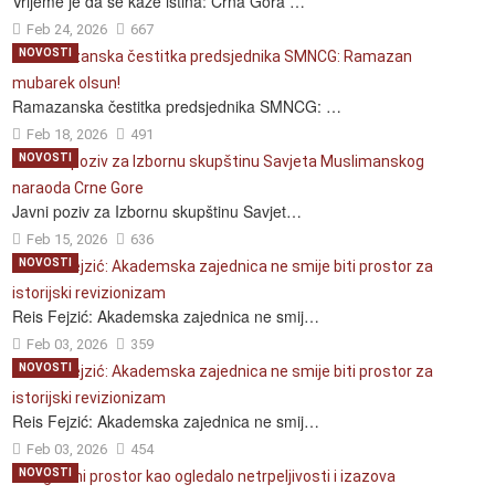
Vrijeme je da se kaže istina: Crna Gora …
Feb 24, 2026
667
NOVOSTI
Ramazanska čestitka predsjednika SMNCG: …
Feb 18, 2026
491
NOVOSTI
Javni poziv za Izbornu skupštinu Savjet…
Feb 15, 2026
636
NOVOSTI
Reis Fejzić: Akademska zajednica ne smij…
Feb 03, 2026
359
NOVOSTI
Reis Fejzić: Akademska zajednica ne smij…
Feb 03, 2026
454
NOVOSTI