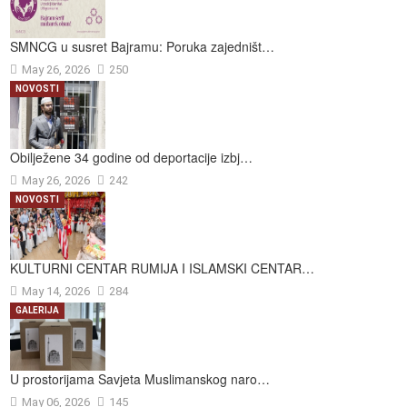
SMNCG u susret Bajramu: Poruka zajedništ…
May 26, 2026
250
NOVOSTI
Obilježene 34 godine od deportacije izbj…
May 26, 2026
242
NOVOSTI
KULTURNI CENTAR RUMIJA I ISLAMSKI CENTAR…
May 14, 2026
284
GALERIJA
U prostorijama Savjeta Muslimanskog naro…
May 06, 2026
145