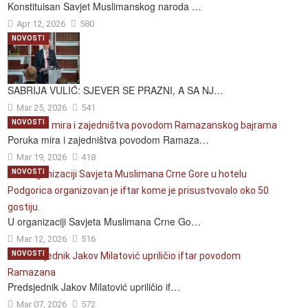
Konstituisan Savjet Muslimanskog naroda …
Apr 12, 2026
580
NOVOSTI
SABRIJA VULIĆ: SJEVER SE PRAZNI, A SA NJ…
Mar 25, 2026
541
NOVOSTI
Poruka mira i zajedništva povodom Ramaza…
Mar 19, 2026
418
NOVOSTI
U organizaciji Savjeta Muslimana Crne Go…
Mar 12, 2026
516
NOVOSTI
Predsjednik Jakov Milatović upriličio if…
Mar 07, 2026
572